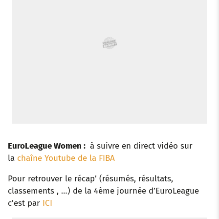
k
p
s
n
t
EuroLeague Women :
à suivre en direct vidéo sur
la
chaîne Youtube de la FIBA
Pour retrouver le récap’ (résumés, résultats,
classements , …) de la 4ème journée d’EuroLeague
c’est par
ICI