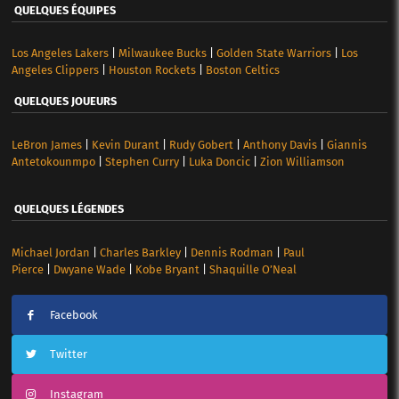
QUELQUES ÉQUIPES
Los Angeles Lakers
|
Milwaukee Bucks
|
Golden State Warriors
|
Los
Angeles Clippers
|
Houston Rockets
|
Boston Celtics
QUELQUES JOUEURS
LeBron James
|
Kevin Durant
|
Rudy Gobert
|
Anthony Davis
|
Giannis
Antetokounmpo
|
Stephen Curry
|
Luka Doncic
|
Zion Williamson
QUELQUES LÉGENDES
Michael Jordan
|
Charles Barkley
|
Dennis Rodman
|
Paul
Pierce
|
Dwyane Wade
|
Kobe Bryant
|
Shaquille O’Neal
Facebook
Twitter
Instagram