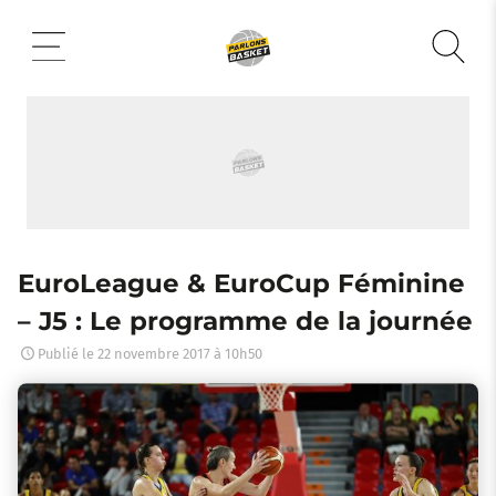
Aller
au
contenu
EuroLeague & EuroCup Féminine
– J5 : Le programme de la journée
Publié le
22 novembre 2017 à 10h50