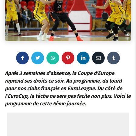
F
T
W
P
L
E
T
a
w
h
i
i
m
u
Après 3 semaines d’absence, la Coupe d’Europe
reprend ses droits ce soir. Au programme, du lourd
c
i
a
n
n
a
m
pour nos clubs français en EuroLeague. Du côté de
l’EuroCup, la tâche ne sera pas facile non plus. Voici le
e
t
t
t
k
i
b
programme de cette 5ème journée.
b
t
s
e
e
l
l
o
e
a
r
d
r
o
r
p
e
I