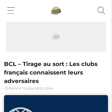
Aller
au
contenu
BCL – Tirage au sort : Les clubs
français connaissent leurs
adversaires
Publié le
11 juillet 2018 à 15h44