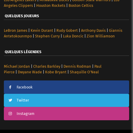
Angeles Clippers
|
Houston Rockets
|
Boston Celtics
QUELQUES JOUEURS
LeBron James
|
Kevin Durant
|
Rudy Gobert
|
Anthony Davis
|
Giannis
Antetokounmpo
|
Stephen Curry
|
Luka Doncic
|
Zion Williamson
QUELQUES LÉGENDES
Michael Jordan
|
Charles Barkley
|
Dennis Rodman
|
Paul
Pierce
|
Dwyane Wade
|
Kobe Bryant
|
Shaquille O’Neal
Facebook
Twitter
Instagram