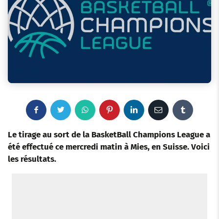
F
T
W
P
L
E
T
a
w
h
i
i
m
u
Le tirage au sort de la BasketBall Champions League a
été effectué ce mercredi matin à Mies, en Suisse. Voici
c
i
a
n
n
a
m
les résultats.
e
t
t
t
k
i
b
b
t
s
e
e
l
l
o
e
a
r
d
r