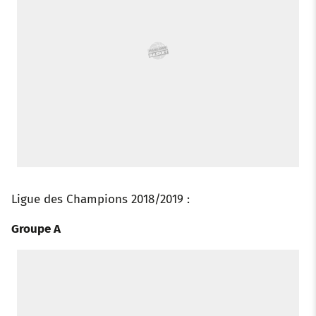
o
r
p
e
I
k
p
s
n
t
Ligue des Champions 2018/2019 :
Groupe A