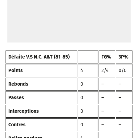
Défaite V.S N.C. A&T (81-85)
–
FG%
3P%
Points
4
2/4
0/0
Rebonds
0
–
–
Passes
0
–
–
Interceptions
0
–
–
Contres
0
–
–