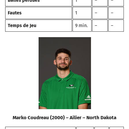
Balles perdues
1
–
–
Fautes
1
–
–
Temps de Jeu
9 min.
–
–
Marko Coudreau (2000) – Ailier – North Dakota