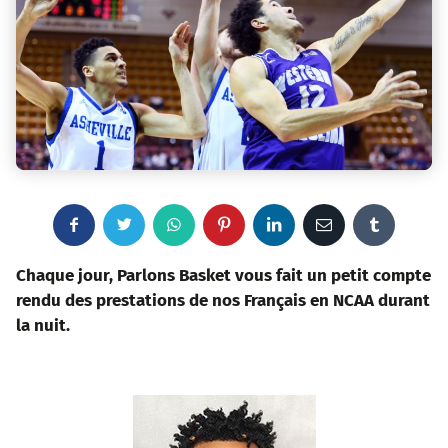
F
T
W
P
L
E
T
a
w
h
i
i
m
u
Chaque jour, Parlons Basket vous fait un petit compte
rendu des prestations de nos Français en NCAA durant
c
i
a
n
n
a
m
la nuit.
e
t
t
t
k
i
b
b
t
s
e
e
l
l
o
e
a
r
d
r