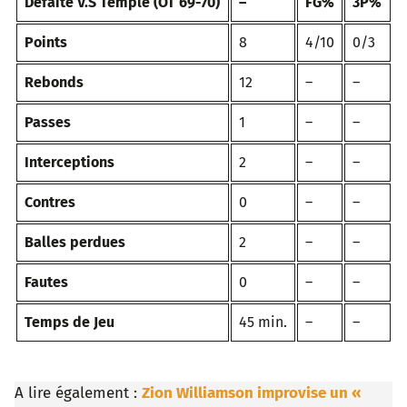
Défaite V.S Temple (OT 69-70)
–
FG%
3P%
Points
8
4/10
0/3
Rebonds
12
–
–
Passes
1
–
–
Interceptions
2
–
–
Contres
0
–
–
Balles perdues
2
–
–
Fautes
0
–
–
Temps de Jeu
45 min.
–
–
–
A lire également :
Zion Williamson improvise un «