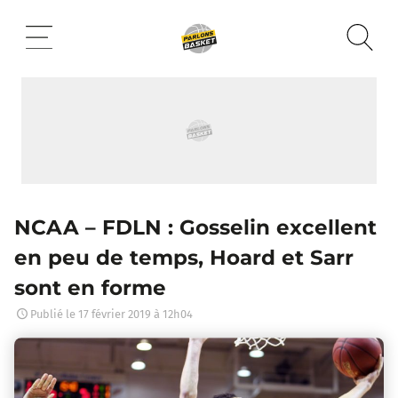
Aller
au
contenu
NCAA – FDLN : Gosselin excellent
en peu de temps, Hoard et Sarr
sont en forme
Publié le
17 février 2019 à 12h04