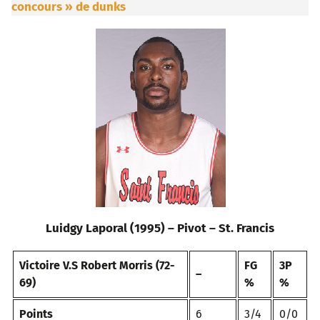
concours » de dunks
Luidgy Laporal (1995) – Pivot – St. Francis
Victoire V.S Robert Morris (72-
FG
3P
–
69)
%
%
Points
6
3/4
0/0