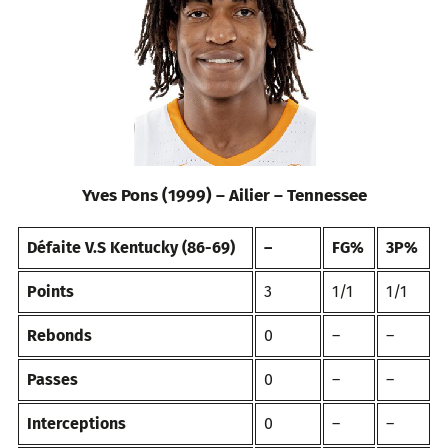
Yves Pons (1999) – Ailier – Tennessee
Défaite V.S Kentucky (86-69)
–
FG%
3P%
Points
3
1/1
1/1
Rebonds
0
–
–
Passes
0
–
–
Interceptions
0
–
–