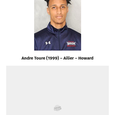
o
r
p
e
I
k
p
s
n
t
Andre Toure (1999) – Ailier – Howard