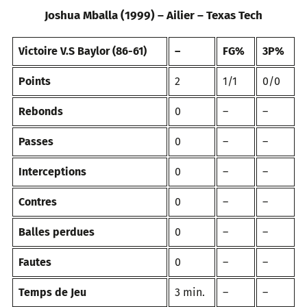
Joshua Mballa (1999) – Ailier – Texas Tech
Victoire V.S Baylor (86-61)
–
FG%
3P%
Points
2
1/1
0/0
Rebonds
0
–
–
Passes
0
–
–
Interceptions
0
–
–
Contres
0
–
–
Balles perdues
0
–
–
Fautes
0
–
–
Temps de Jeu
3 min.
–
–