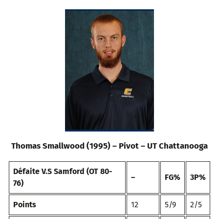
Thomas Smallwood (1995) – Pivot – UT Chattanooga
Défaite V.S Samford (OT 80-
–
FG%
3P%
76)
Points
12
5/9
2/5