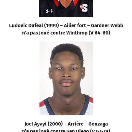
Ludovic Dufeal (1999) – Ailier fort – Gardner Webb
n’a pas joué contre Winthrop (V 64-60)
Joel Ayayi (2000) – Arrière – Gonzaga
n’a pas joué contre San Diego (V 67-79)