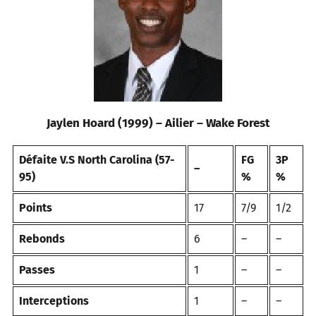
Jaylen Hoard (1999) – Ailier – Wake Forest
Défaite V.S North Carolina (57-
FG
3P
–
95)
%
%
Points
17
7/9
1/2
Rebonds
6
–
–
Passes
1
–
–
Interceptions
1
–
–