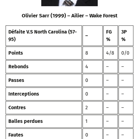
Olivier Sarr (1999) – Ailier – Wake Forest
Défaite V.S North Carolina (57-
FG
3P
–
95)
%
%
Points
8
4/8
0/0
Rebonds
4
–
–
Passes
0
–
–
Interceptions
0
–
–
Contres
2
–
–
Balles perdues
1
–
–
Fautes
0
–
–