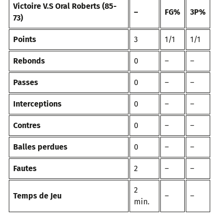
Victoire V.S Oral Roberts (85-
–
FG%
3P%
73)
Points
3
1/1
1/1
Rebonds
0
–
–
Passes
0
–
–
Interceptions
0
–
–
Contres
0
–
–
Balles perdues
0
–
–
Fautes
2
–
–
2
Temps de Jeu
–
–
min.