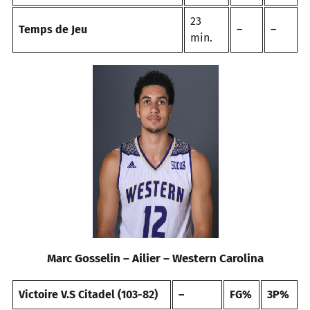
23
Temps de Jeu
–
–
min.
Marc Gosselin – Ailier – Western Carolina
Victoire V.S Citadel (103-82)
–
FG%
3P%