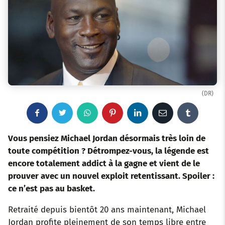
(DR)
F
T
W
P
L
E
T
a
w
h
i
i
m
u
Vous pensiez Michael Jordan désormais très loin de
toute compétition ? Détrompez-vous, la légende
es
t
c
i
a
n
n
a
m
encore totalement addict à la gagne et vient de le
prouver avec un nouvel exploit retentissant. Spoiler :
e
t
t
t
k
i
b
ce n’est pas au basket.
b
t
s
e
e
l
l
Retraité depuis bientôt 20 ans maintenant, Michael
o
e
a
r
d
r
Jordan profite pleinement de son temps libre entre