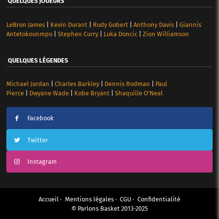
QUELQUES JOUEURS
LeBron James
|
Kevin Durant
|
Rudy Gobert
|
Anthony Davis
|
Giannis
Antetokounmpo
|
Stephen Curry
|
Luka Doncic
|
Zion Williamson
QUELQUES LÉGENDES
Michael Jordan
|
Charles Barkley
|
Dennis Rodman
|
Paul
Pierce
|
Dwyane Wade
|
Kobe Bryant
|
Shaquille O’Neal
Facebook
Twitter
Instagram
Accueil
Mentions légales
CGU
Confidentialité
© Parlons Basket 2013-2025