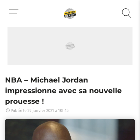
Aller
au
contenu
NBA – Michael Jordan
impressionne avec sa nouvelle
prouesse !
Publié le
29 janvier 2021 à 10h15