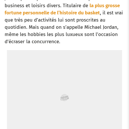
business et loisirs divers. Titulaire de
la plus grosse
o
r
p
e
I
fortune personnelle de l’histoire du basket
, il est vrai
que très peu d’activités lui sont proscrites au
k
p
s
n
quotidien. Mais quand on s’appelle Michael Jordan,
t
même les hobbies les plus luxueux sont l’occasion
d’écraser la concurrence.