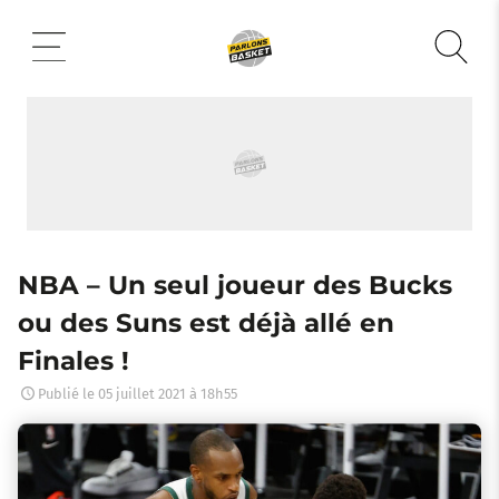
Aller
au
contenu
NBA – Un seul joueur des Bucks
ou des Suns est déjà allé en
Finales !
Publié le
05 juillet 2021 à 18h55