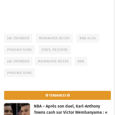
JAE CROWDER
MILWAUKEE BUCKS
NBA 24/24
PHOENIX SUNS
STATS, RECORDS
JAE CROWDER
MILWAUKEE BUCKS
NBA
PHOENIX SUNS
✪ TENDANCES ✪
NBA – Après son duel, Karl-Anthony
Towns cash sur Victor Wembanyama : «