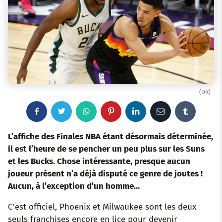
(DR)
F
T
W
P
L
E
T
a
w
h
i
i
m
u
L’affiche des Finales NBA étant désormais déterminée,
il est l’heure de se pencher un peu plus sur les Suns
c
i
a
n
n
a
m
et les Bucks. Chose intéressante, presque aucun
joueur présent n’a déjà disputé ce genre de joutes !
e
t
t
t
k
i
b
Aucun, à l’exception d’un homme…
b
t
s
e
e
l
l
C’est officiel, Phoenix et Milwaukee sont les deux
o
e
a
r
d
r
seuls franchises encore en lice pour devenir