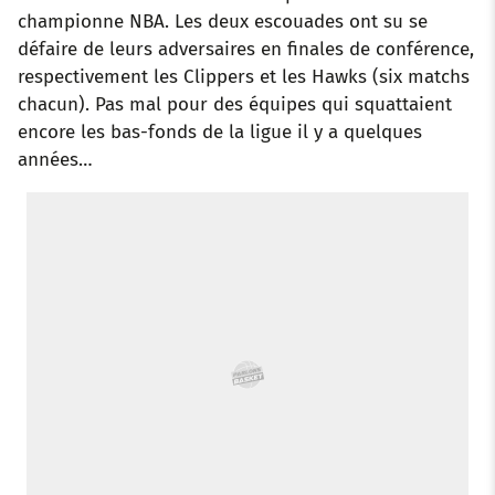
championne NBA. Les deux escouades ont su se
o
r
p
e
I
défaire de leurs adversaires en finales de conférence,
respectivement les Clippers et les Hawks (six matchs
k
p
s
n
chacun). Pas mal pour des équipes qui squattaient
t
encore les bas-fonds de la ligue il y a quelques
années…