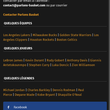
contacter par email à l'adresse :
contact@parlons-basket.com
ou par courrier
Contacter Parlons Basket
QUELQUES ÉQUIPES
Los Angeles Lakers
|
Milwaukee Bucks
|
Golden State Warriors
|
Los
Angeles Clippers
|
Houston Rockets
|
Boston Celtics
QUELQUES JOUEURS
LeBron James
|
Kevin Durant
|
Rudy Gobert
|
Anthony Davis
|
Giannis
Antetokounmpo
|
Stephen Curry
|
Luka Doncic
|
Zion Williamson
QUELQUES LÉGENDES
Michael Jordan
|
Charles Barkley
|
Dennis Rodman
|
Paul
Pierce
|
Dwyane Wade
|
Kobe Bryant
|
Shaquille O’Neal
Facebook