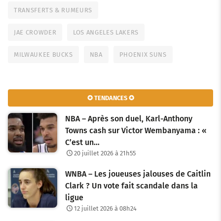
TRANSFERTS & RUMEURS
JAE CROWDER
LOS ANGELES LAKERS
MILWAUKEE BUCKS
NBA
PHOENIX SUNS
✪ TENDANCES ✪
NBA – Après son duel, Karl-Anthony
Towns cash sur Victor Wembanyama : «
C’est un…
20 juillet 2026 à 21h55
WNBA – Les joueuses jalouses de Caitlin
Clark ? Un vote fait scandale dans la
ligue
12 juillet 2026 à 08h24