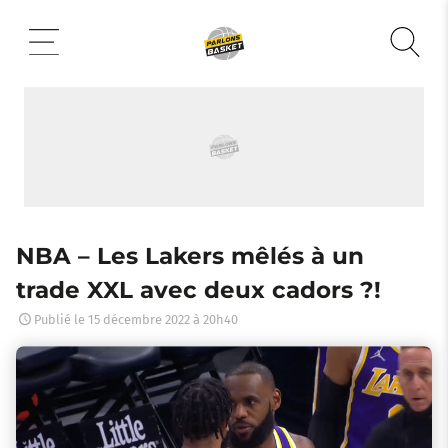
Aller
au
contenu
NBA – Les Lakers mêlés à un
trade XXL avec deux cadors ?!
Publié le
15 décembre 2022 à 20h40