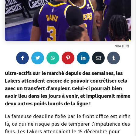
NBA (DR)
F
T
W
P
L
E
T
a
w
h
i
i
m
u
Ultra-actifs sur le marché depuis des semaines, les
Lakers attendent encore de pouvoir concrétiser cela
c
i
a
n
n
a
m
avec un transfert d’ampleur. Celui-ci pourrait bien
avoir lieu dans les jours à venir, et impliquerait même
e
t
t
t
k
i
b
deux autres poids lourds de la ligue !
b
t
s
e
e
l
l
La fameuse deadline fixée par le front office est enfin
o
e
a
r
d
r
là, ce qui ne risque pas de tempérer l’impatience des
fans. Les Lakers attendaient le 15 décembre pour
o
r
p
e
I