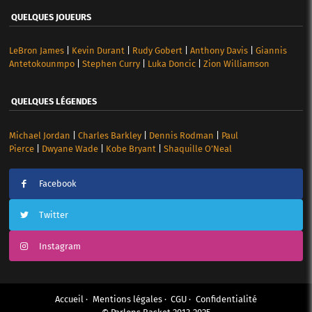
QUELQUES JOUEURS
LeBron James
|
Kevin Durant
|
Rudy Gobert
|
Anthony Davis
|
Giannis
Antetokounmpo
|
Stephen Curry
|
Luka Doncic
|
Zion Williamson
QUELQUES LÉGENDES
Michael Jordan
|
Charles Barkley
|
Dennis Rodman
|
Paul
Pierce
|
Dwyane Wade
|
Kobe Bryant
|
Shaquille O’Neal
Facebook
Twitter
Instagram
Accueil
Mentions légales
CGU
Confidentialité