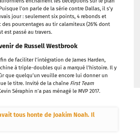
aliforniens enchaînent les déceptions sur le plan
t
 Puisque l’on parle de la série contre Dallas, il s’y
vais jour : seulement six points, 4 rebonds et
des pourcentages au tir calamiteux (26% dont
t est passé au travers.
avenir de Russell Westbrook
n de faciliter l’intégration de James Harden,
hine à triple-doubles qui a marqué l’histoire. Il y
sûr que quelqu’un veuille encore lui donner un
e le titre. Invité de la chaîne
First Team
Kevin Séraphin n’a pas ménagé le MVP 2017.
avait tous honte de Joakim Noah. Il