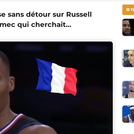
✪ T
se sans détour sur Russell
 mec qui cherchait…