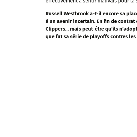
effectivement à sentir mauvais pour la 
Russell Westbrook a-t-il encore sa place 
à un avenir incertain. En fin de contrat 
Clippers… mais peut-être qu’ils n’adop
que fut sa série de playoffs contres les