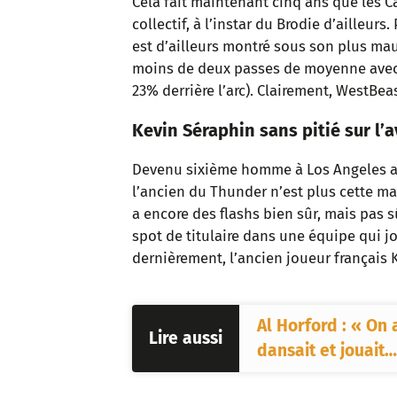
Cela fait maintenant cinq ans que les C
collectif, à l’instar du Brodie d’ailleurs.
est d’ailleurs montré sous son plus mau
moins de deux passes de moyenne avec 
23% derrière l’arc). Clairement, WestBeas
Kevin Séraphin sans pitié sur l’
Devenu sixième homme à Los Angeles afi
l’ancien du Thunder n’est plus cette mac
a encore des flashs bien sûr, mais pas 
spot de titulaire dans une équipe qui jou
dernièrement, l’ancien joueur français 
Al Horford : « On 
Lire aussi
dansait et jouait…