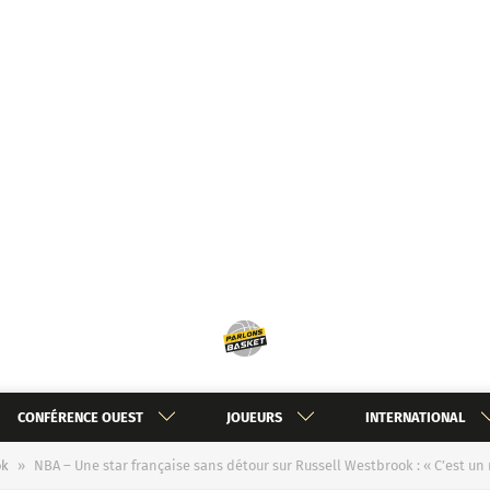
CONFÉRENCE OUEST
JOUEURS
INTERNATIONAL
ok
»
NBA – Une star française sans détour sur Russell Westbrook : « C’est u