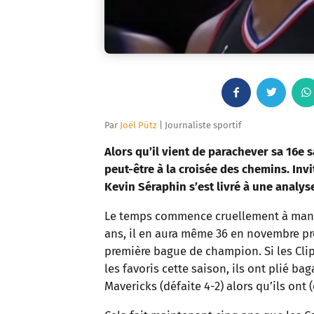
F
T
a
w
Par
Joël Pütz
| Journaliste sportif
c
i
Alors qu’il vient de parachever sa 16e 
peut-être à la croisée des chemins. Inv
e
t
Kevin Séraphin s’est livré à une analy
b
t
Le temps commence cruellement à ma
ans, il en aura même 36 en novembre pr
o
e
première bague de champion. Si les Clip
o
r
les favoris cette saison, ils ont plié ba
Mavericks (défaite 4-2) alors qu’ils ont
k