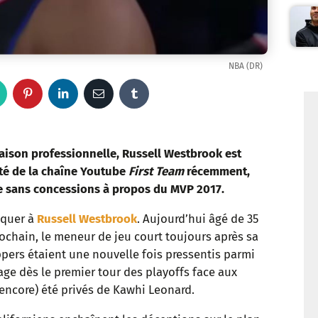
NBA (DR)
W
P
L
E
T
h
i
i
m
u
a
n
n
a
m
saison professionnelle, Russell Westbrook est
ité de la chaîne Youtube
First Team
récemment,
t
t
k
i
b
se sans concessions à propos du MVP 2017.
s
e
e
l
l
nquer à
Russell Westbrook
. Aujourd’hui âgé de 35
ochain, le meneur de jeu court toujours après sa
a
r
d
r
pers étaient une nouvelle fois pressentis parmi
p
e
I
gage dès le premier tour des playoffs face aux
 (encore) été privés de Kawhi Leonard.
p
s
n