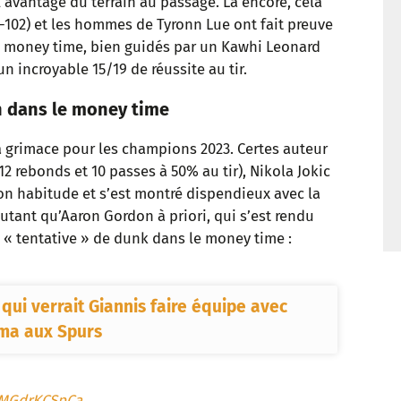
’avantage du terrain au passage. Là encore, cela
t
5-102) et les hommes de Tyronn Lue ont fait preuve
e money time, bien guidés par un Kawhi Leonard
n incroyable 15/19 de réussite au tir.
 dans le money time
la grimace pour les champions 2023. Certes auteur
2 rebonds et 10 passes à 50% au tir), Nikola Jokic
on habitude et s’est montré dispendieux avec la
autant qu’Aaron Gordon à priori, qui s’est rendu
e « tentative » de dunk dans le money time :
 qui verrait Giannis faire équipe avec
ma aux Spurs
m/MGdrKCSpCa