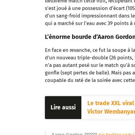
deuxième match cette nuit, récupérant l
s’est joué à une possession d’écart (10
d’un sang-froid impressionnant dans l
qui a marché sur l’eau avec 39 points à u
L’énorme bourde d’Aaron Gordon
En face en revanche, ce fut la soupe à 
d’un nouveau triple-double (26 points, 1
n’a pas autant pesé sur le match qu’à s
gonfle (sept pertes de balle). Mais pas 
coupable du raté de la soirée avec cett
Le trade XXL viral
Lire aussi
Victor Wembanya
Aaron Gordon ??????
pic.twitter.co