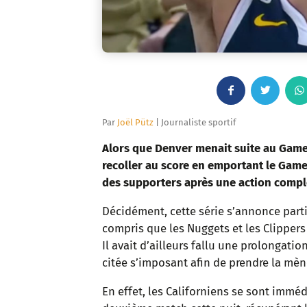
F
T
a
w
Par
Joël Pütz
| Journaliste sportif
c
i
Alors que Denver menait suite au Game 1
recoller au score en emportant le Gam
e
t
des supporters après une action comp
b
t
Décidément, cette série s’annonce parti
compris que les Nuggets et les Clippers 
o
e
Il avait d’ailleurs fallu une prolongati
o
r
citée s’imposant afin de prendre la mèn
k
En effet, les Californiens se sont immé