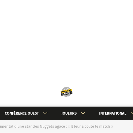
CONFÉRENCE OUEST
JOUEURS
INTERNATIONAL
umental d’une star des Nuggets agace : « Il leur a coûté le match »