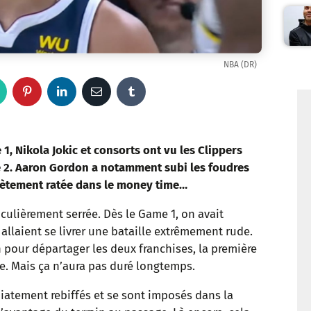
NBA (DR)
W
P
L
E
T
h
i
i
m
u
a
n
n
a
m
, Nikola Jokic et consorts ont vu les Clippers
e 2. Aaron Gordon a notamment subi les foudres
t
t
k
i
b
lètement ratée dans le money time…
s
e
e
l
l
culièrement serrée. Dès le Game 1, on avait
allaient se livrer une bataille extrêmement rude.
a
r
d
r
on pour départager les deux franchises, la première
p
e
I
e. Mais ça n’aura pas duré longtemps.
p
s
n
diatement rebiffés et se sont imposés dans la