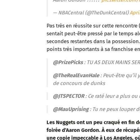
— NBACentral (@TheDunkCentral)
Apri
Pas très en réussite sur cette rencontre 
sentait peut-être pressé par le temps al
secondes restantes dans la possession.
points très importants à sa franchise en 
@PrizePicks
: TU AS DEUX MAINS SER
@TheRealEvanHale
: Peut-être qu’il 
de concours de dunks
@JTSPECTOR
: Ce raté leur a plus o
@MauUprising
: Tu ne peux louper d
Les Nuggets ont un peu craqué en fin 
foirée d’Aaron Gordon. À eux de récupér
une copie impeccable à Los Angeles, où 