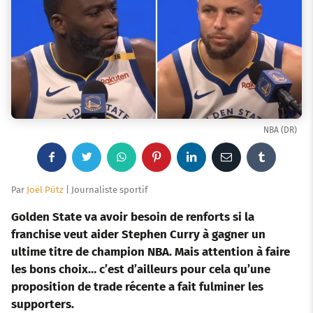
NBA (DR)
F
T
W
P
L
E
T
a
w
h
i
i
m
u
Par
Joël Pütz
| Journaliste sportif
c
i
a
n
n
a
m
Golden State va avoir besoin de renforts si la
franchise veut aider Stephen Curry à gagner un
e
t
t
t
k
i
b
ultime titre de champion NBA. Mais attention à faire
les bons choix… c’est d’ailleurs pour cela qu’une
b
t
s
e
e
l
l
proposition de trade récente a fait fulminer les
o
e
a
r
d
r
supporters.