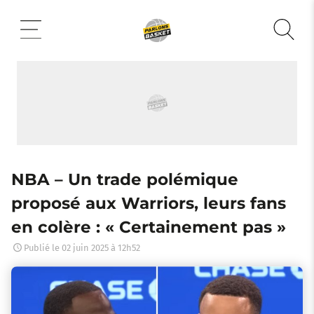
Aller
au
contenu
NBA – Un trade polémique
proposé aux Warriors, leurs fans
en colère : « Certainement pas »
Publié le
02 juin 2025 à 12h52