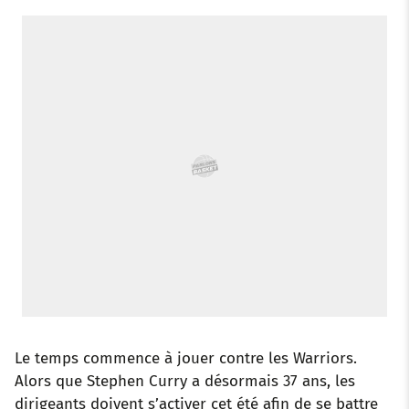
o
r
p
e
I
k
p
s
n
t
Le temps commence à jouer contre les Warriors.
Alors que Stephen Curry a désormais 37 ans, les
dirigeants doivent s’activer cet été afin de se battre