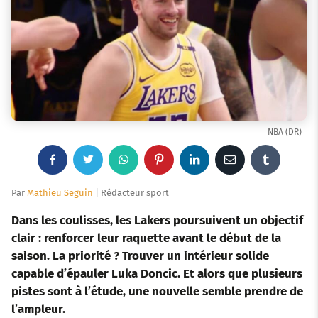
NBA (DR)
F
T
W
P
L
E
T
a
w
h
i
i
m
u
Par
Mathieu Seguin
| Rédacteur sport
c
i
a
n
n
a
m
Dans les coulisses, les Lakers poursuivent un objectif
clair : renforcer leur raquette avant le début de la
e
t
t
t
k
i
b
saison. La priorité ? Trouver un intérieur solide
capable d’épauler Luka Doncic. Et alors que plusieurs
b
t
s
e
e
l
l
pistes sont à l’étude, une nouvelle semble prendre de
o
e
a
r
d
r
l’ampleur.