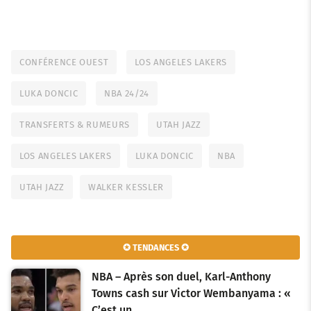
CONFÉRENCE OUEST
LOS ANGELES LAKERS
LUKA DONCIC
NBA 24/24
TRANSFERTS & RUMEURS
UTAH JAZZ
LOS ANGELES LAKERS
LUKA DONCIC
NBA
UTAH JAZZ
WALKER KESSLER
✪ TENDANCES ✪
NBA – Après son duel, Karl-Anthony
Towns cash sur Victor Wembanyama : «
C’est un…