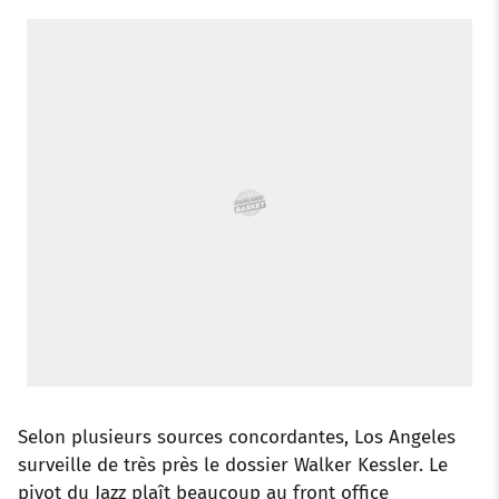
o
r
p
e
I
k
p
s
n
t
Selon plusieurs sources concordantes, Los Angeles
surveille de très près le dossier Walker Kessler. Le
pivot du Jazz plaît beaucoup au front office