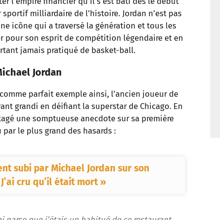
r l’empire financier qu’il s’est bâti dès le début
t
sportif milliardaire de l’histoire. Jordan n’est pas
e icône qui a traversé la génération et tous les
r pour son esprit de compétition légendaire et en
urtant jamais pratiqué de basket-ball.
Michael Jordan
 comme parfait exemple ainsi, l’ancien joueur de
nt grandi en déifiant la superstar de Chicago. En
partagé une somptueuse anecdote sur sa première
eu par le plus grand des hasards :
ent subi par Michael Jordan sur son
’ai cru qu’il était mort »
parce que j’étais un habitué de ce restaurant