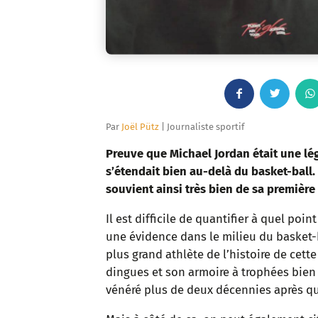
F
T
a
w
Par
Joël Pütz
| Journaliste sportif
c
i
Preuve que Michael Jordan était une lé
s’étendait bien au-delà du basket-ball
e
t
souvient ainsi très bien de sa premièr
b
t
Il est difficile de quantifier à quel po
une évidence dans le milieu du basket-ba
o
e
plus grand athlète de l’histoire de cet
o
r
dingues et son armoire à trophées bien
vénéré plus de deux décennies après qu’il
k