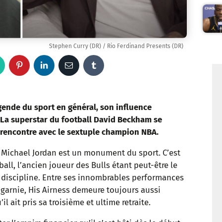
Stephen Curry (DR) / Rio Ferdinand Presents (DR)
W
P
L
E
T
h
i
i
m
u
a
n
n
a
m
gende du sport en général, son influence
. La superstar du football David Beckham se
t
t
k
i
b
e rencontre avec le sextuple champion NBA.
s
e
e
l
l
int Michael Jordan est un monument du sport. C’est
ll, l’ancien joueur des Bulls étant peut-être le
a
r
d
r
te discipline. Entre ses innombrables performances
p
e
I
 garnie, His Airness demeure toujours aussi
 ait pris sa troisième et ultime retraite.
p
s
n