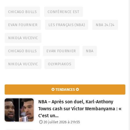
CHICAGO BULLS
CONFÉRENCE EST
EVAN FOURNIER
LES FRANÇAIS (NBA)
NBA 24/24
NIKOLA VUCEVIC
CHICAGO BULLS
EVAN FOURNIER
NBA
NIKOLA VUCEVIC
OLYMPIAKOS
✪ TENDANCES ✪
NBA – Après son duel, Karl-Anthony
Towns cash sur Victor Wembanyama : «
C’est un…
20 juillet 2026 à 21h55