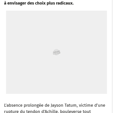
à envisager des choix plus radicaux.
o
r
p
e
I
k
p
s
n
t
L’absence prolongée de Jayson Tatum, victime d’une
rupture du tendon d’Achille, bouleverse tout