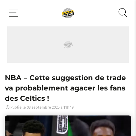
Aller
au
contenu
NBA – Cette suggestion de trade
va probablement agacer les fans
des Celtics !
Publié le
03 septembre 2025 à 11h49