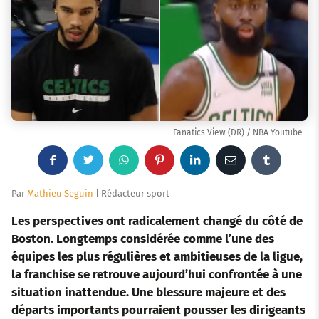
Fanatics View (DR) / NBA Youtube
F
T
W
P
L
E
T
a
w
h
i
i
m
u
Par
Mathieu Seguin
| Rédacteur sport
c
i
a
n
n
a
m
Les perspectives ont radicalement changé du côté de
Boston. Longtemps considérée comme l’une des
e
t
t
t
k
i
b
équipes les plus régulières et ambitieuses de la ligue,
la franchise se retrouve aujourd’hui confrontée à une
b
t
s
e
e
l
l
situation inattendue. Une blessure majeure et des
o
e
a
r
d
r
départs importants pourraient pousser les dirigeants