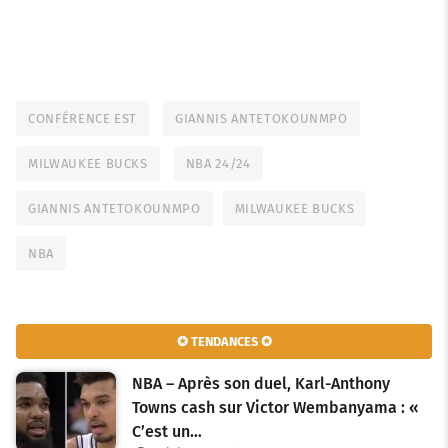
CONFÉRENCE EST
GIANNIS ANTETOKOUNMPO
MILWAUKEE BUCKS
NBA 24/24
GIANNIS ANTETOKOUNMPO
MILWAUKEE BUCKS
NBA
✪ TENDANCES ✪
NBA – Après son duel, Karl-Anthony
Towns cash sur Victor Wembanyama : «
C’est un…