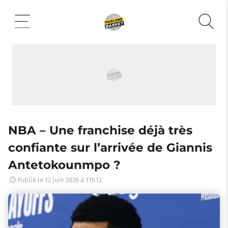
Aller
au
contenu
NBA – Une franchise déjà très
confiante sur l’arrivée de Giannis
Antetokounmpo ?
Publié le
12 juin 2026 à 11h12