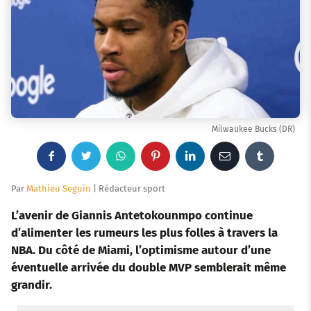
Milwaukee Bucks (DR)
F
T
W
P
L
E
T
a
w
h
i
i
m
u
Par
Mathieu Seguin
| Rédacteur sport
c
i
a
n
n
a
m
L’avenir de Giannis Antetokounmpo continue
d’alimenter les rumeurs les plus folles à travers la
e
t
t
t
k
i
b
NBA. Du côté de Miami, l’optimisme autour d’une
éventuelle arrivée du double MVP semblerait même
b
t
s
e
e
l
l
grandir.
o
e
a
r
d
r