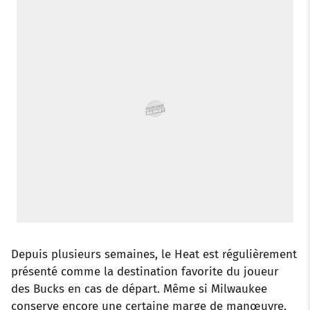
o
r
p
e
I
k
p
s
n
t
Depuis plusieurs semaines, le Heat est régulièrement
présenté comme la destination favorite du joueur
des Bucks en cas de départ. Même si Milwaukee
conserve encore une certaine marge de manœuvre,