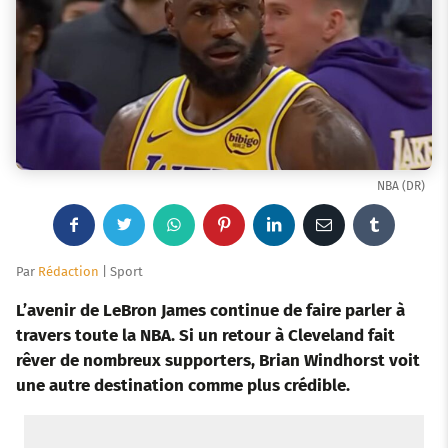
NBA (DR)
F
T
W
P
L
E
T
a
w
h
i
i
m
u
Par
Rédaction
| Sport
c
i
a
n
n
a
m
L’avenir de LeBron James continue de faire parler à
travers toute la NBA. Si un retour à Cleveland fait
e
t
t
t
k
i
b
rêver de nombreux supporters, Brian Windhorst voit
une autre destination comme plus crédible.
b
t
s
e
e
l
l
o
e
a
r
d
r