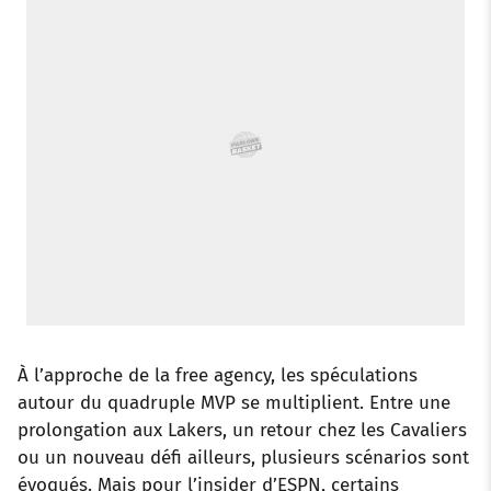
o
r
p
e
I
k
p
s
n
t
À l’approche de la free agency, les spéculations
autour du quadruple MVP se multiplient. Entre une
prolongation aux Lakers, un retour chez les Cavaliers
ou un nouveau défi ailleurs, plusieurs scénarios sont
évoqués. Mais pour l’insider d’ESPN, certains