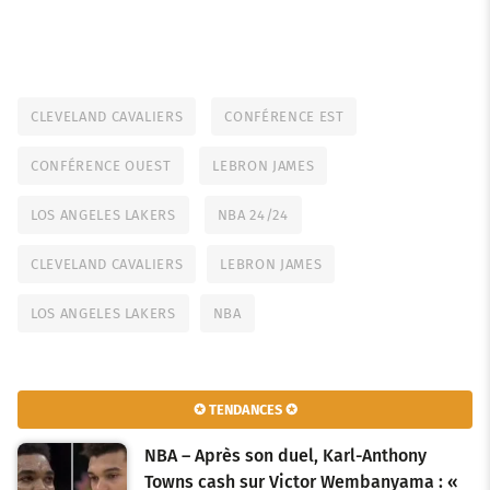
CLEVELAND CAVALIERS
CONFÉRENCE EST
CONFÉRENCE OUEST
LEBRON JAMES
LOS ANGELES LAKERS
NBA 24/24
CLEVELAND CAVALIERS
LEBRON JAMES
LOS ANGELES LAKERS
NBA
✪ TENDANCES ✪
NBA – Après son duel, Karl-Anthony
Towns cash sur Victor Wembanyama : «