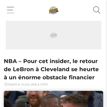
Aller
au
contenu
NBA – Pour cet insider, le retour
de LeBron à Cleveland se heurte
à un énorme obstacle financier
Publié le
13 juin 2026 à 21h01