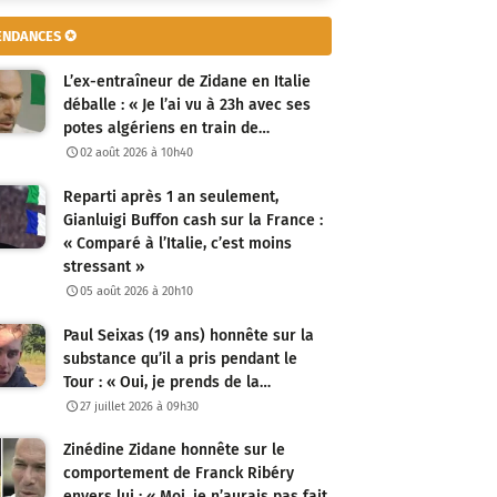
ENDANCES ✪
L’ex-entraîneur de Zidane en Italie
déballe : « Je l’ai vu à 23h avec ses
potes algériens en train de…
02 août 2026 à 10h40
Reparti après 1 an seulement,
Gianluigi Buffon cash sur la France :
« Comparé à l’Italie, c’est moins
stressant »
05 août 2026 à 20h10
Paul Seixas (19 ans) honnête sur la
substance qu’il a pris pendant le
Tour : « Oui, je prends de la…
27 juillet 2026 à 09h30
Zinédine Zidane honnête sur le
comportement de Franck Ribéry
envers lui : « Moi, je n’aurais pas fait