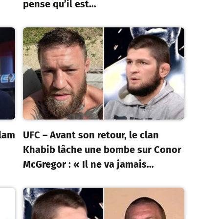
pense qu’il est…
slam
UFC – Avant son retour, le clan
Khabib lâche une bombe sur Conor
McGregor : « Il ne va jamais…