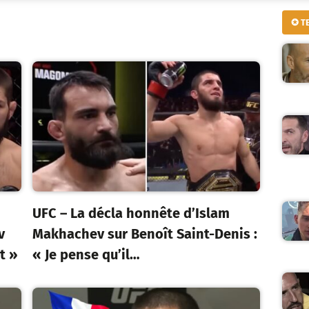
✪ T
UFC – La décla honnête d’Islam
v
Makhachev sur Benoît Saint-Denis :
t »
« Je pense qu’il…