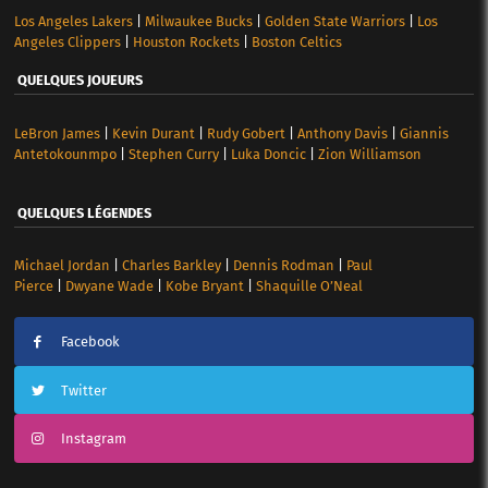
Los Angeles Lakers
|
Milwaukee Bucks
|
Golden State Warriors
|
Los
Angeles Clippers
|
Houston Rockets
|
Boston Celtics
QUELQUES JOUEURS
LeBron James
|
Kevin Durant
|
Rudy Gobert
|
Anthony Davis
|
Giannis
Antetokounmpo
|
Stephen Curry
|
Luka Doncic
|
Zion Williamson
QUELQUES LÉGENDES
Michael Jordan
|
Charles Barkley
|
Dennis Rodman
|
Paul
Pierce
|
Dwyane Wade
|
Kobe Bryant
|
Shaquille O’Neal
Facebook
Twitter
Instagram