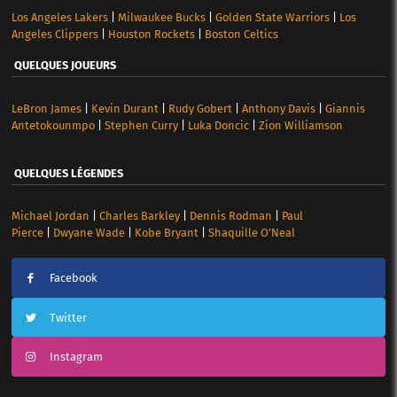
Los Angeles Lakers
|
Milwaukee Bucks
|
Golden State Warriors
|
Los
Angeles Clippers
|
Houston Rockets
|
Boston Celtics
QUELQUES JOUEURS
LeBron James
|
Kevin Durant
|
Rudy Gobert
|
Anthony Davis
|
Giannis
Antetokounmpo
|
Stephen Curry
|
Luka Doncic
|
Zion Williamson
QUELQUES LÉGENDES
Michael Jordan
|
Charles Barkley
|
Dennis Rodman
|
Paul
Pierce
|
Dwyane Wade
|
Kobe Bryant
|
Shaquille O’Neal
Facebook
Twitter
Instagram