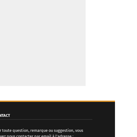
NTACT
r toute question, remarque ou suggestion, vous
vez nous contacter par email à l'adresse :