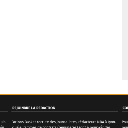
REJOINDRE LA RÉDACTION
CO
puis
Parlons Basket recrute des journalistes, rédacteurs NBA à Lyon.
Pou
ain
Plusieurs types de contrats (rémunérés) sont à pourvoir dès
pou