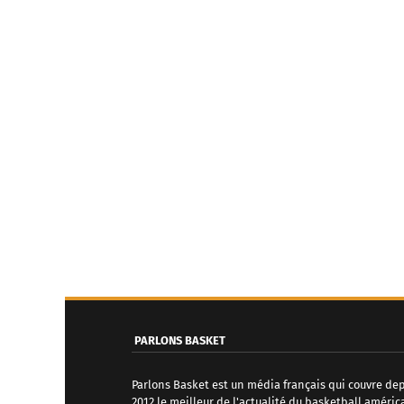
PARLONS BASKET
Parlons Basket est un média français qui couvre de
2012 le meilleur de l'actualité du basketball améric