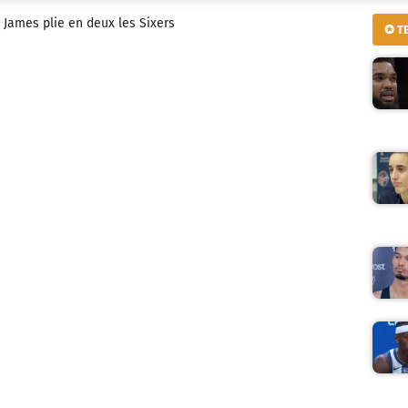
n James plie en deux les Sixers
✪ T