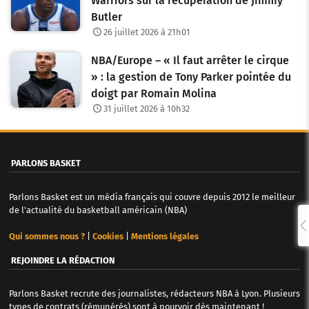
Warriors sur la récupération de Jimmy
Butler
26 juillet 2026 à 21h01
NBA/Europe – « Il faut arrêter le cirque
» : la gestion de Tony Parker pointée du
doigt par Romain Molina
31 juillet 2026 à 10h32
PARLONS BASKET
Parlons Basket est un média français qui couvre depuis 2012 le meilleur
de l'actualité du basketball américain (NBA)
Qui sommes nous ?
|
Cookies
|
Mentions légales
REJOINDRE LA RÉDACTION
Parlons Basket recrute des journalistes, rédacteurs NBA à Lyon. Plusieurs
types de contrats (rémunérés) sont à pourvoir dès maintenant !