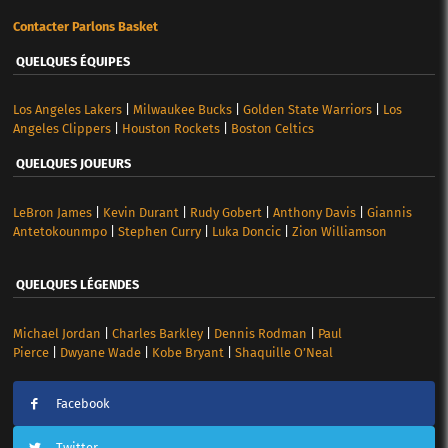
Contacter Parlons Basket
QUELQUES ÉQUIPES
Los Angeles Lakers
|
Milwaukee Bucks
|
Golden State Warriors
|
Los
Angeles Clippers
|
Houston Rockets
|
Boston Celtics
QUELQUES JOUEURS
LeBron James
|
Kevin Durant
|
Rudy Gobert
|
Anthony Davis
|
Giannis
Antetokounmpo
|
Stephen Curry
|
Luka Doncic
|
Zion Williamson
QUELQUES LÉGENDES
Michael Jordan
|
Charles Barkley
|
Dennis Rodman
|
Paul
Pierce
|
Dwyane Wade
|
Kobe Bryant
|
Shaquille O’Neal
Facebook
Twitter