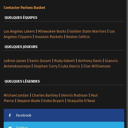
Contacter Parlons Basket
QUELQUES ÉQUIPES
Los Angeles Lakers
|
Milwaukee Bucks
|
Golden State Warriors
|
Los
Angeles Clippers
|
Houston Rockets
|
Boston Celtics
QUELQUES JOUEURS
LeBron James
|
Kevin Durant
|
Rudy Gobert
|
Anthony Davis
|
Giannis
Antetokounmpo
|
Stephen Curry
|
Luka Doncic
|
Zion Williamson
QUELQUES LÉGENDES
Michael Jordan
|
Charles Barkley
|
Dennis Rodman
|
Paul
Pierce
|
Dwyane Wade
|
Kobe Bryant
|
Shaquille O’Neal
Facebook
Twitter