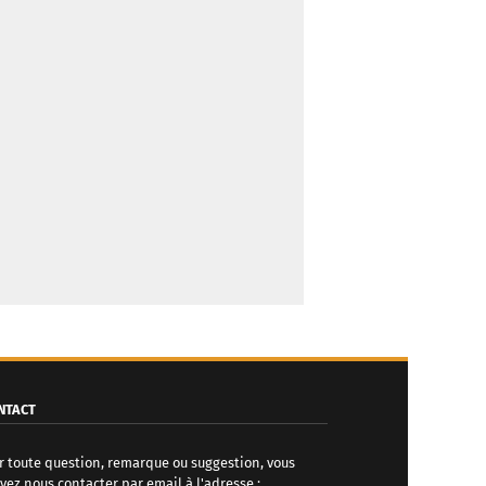
NTACT
r toute question, remarque ou suggestion, vous
vez nous contacter par email à l'adresse :