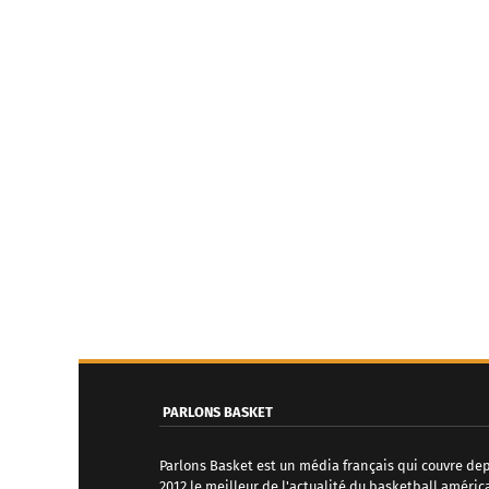
PARLONS BASKET
Parlons Basket est un média français qui couvre de
2012 le meilleur de l'actualité du basketball améric