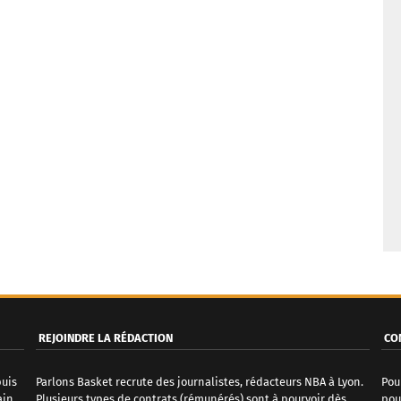
REJOINDRE LA RÉDACTION
CO
puis
Parlons Basket recrute des journalistes, rédacteurs NBA à Lyon.
Pou
ain
Plusieurs types de contrats (rémunérés) sont à pourvoir dès
pou