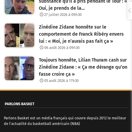
substance qu’il a pris pendant le Tour : «
e
Oui, je prends de la…
27 juillet 2026 à 09h30
s
Zinédine Zidane honnête sur le
a
comportement de Franck Ribéry envers
r
lui : « Moi, je n’aurais pas fait ça »
06 août 2026 à 09h30
t
i
Toujours honnête, Lilian Thuram cash sur
Zinédine Zidane : « Ça me dérange qu’on
c
fasse croire ça »
l
05 août 2026 à 17h30
e
s
PARLONS BASKET
Parlons Basket est un média français qui couvre depuis 2012 le meilleur
de l'actualité du basketball américain (NBA)