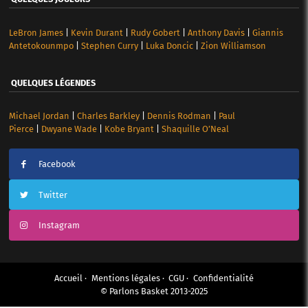
LeBron James
|
Kevin Durant
|
Rudy Gobert
|
Anthony Davis
|
Giannis
Antetokounmpo
|
Stephen Curry
|
Luka Doncic
|
Zion Williamson
QUELQUES LÉGENDES
Michael Jordan
|
Charles Barkley
|
Dennis Rodman
|
Paul
Pierce
|
Dwyane Wade
|
Kobe Bryant
|
Shaquille O’Neal
Facebook
Twitter
Instagram
Accueil
Mentions légales
CGU
Confidentialité
© Parlons Basket 2013-2025