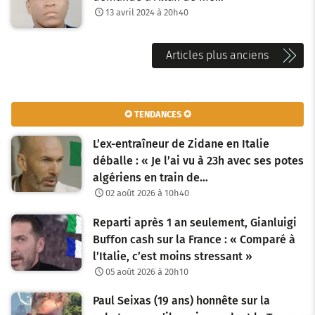
13 avril 2024 à 20h40
N
Articles plus anciens
a
v
✪ TENDANCES ✪
i
L’ex-entraîneur de Zidane en Italie
g
déballe : « Je l’ai vu à 23h avec ses potes
algériens en train de…
a
02 août 2026 à 10h40
t
Reparti après 1 an seulement, Gianluigi
i
Buffon cash sur la France : « Comparé à
o
l’Italie, c’est moins stressant »
05 août 2026 à 20h10
n
Paul Seixas (19 ans) honnête sur la
d