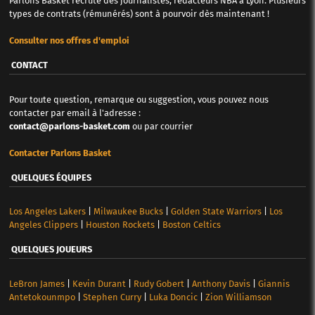
Parlons Basket recrute des journalistes, rédacteurs NBA à Lyon. Plusieurs
types de contrats (rémunérés) sont à pourvoir dès maintenant !
Consulter nos offres d'emploi
CONTACT
Pour toute question, remarque ou suggestion, vous pouvez nous
contacter par email à l'adresse :
contact@parlons-basket.com
ou par courrier
Contacter Parlons Basket
QUELQUES ÉQUIPES
Los Angeles Lakers
|
Milwaukee Bucks
|
Golden State Warriors
|
Los
Angeles Clippers
|
Houston Rockets
|
Boston Celtics
QUELQUES JOUEURS
LeBron James
|
Kevin Durant
|
Rudy Gobert
|
Anthony Davis
|
Giannis
Antetokounmpo
|
Stephen Curry
|
Luka Doncic
|
Zion Williamson