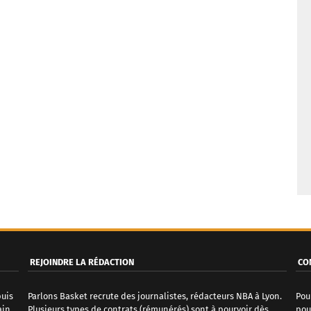
REJOINDRE LA RÉDACTION
CO
puis
Parlons Basket recrute des journalistes, rédacteurs NBA à Lyon.
Pou
ain
Plusieurs types de contrats (rémunérés) sont à pourvoir dès
pou