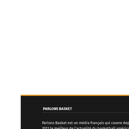
PARLONS BASKET
Parlons Basket est un média français qui couvre de
2012 le meilleur de l'actualité du basketball améric