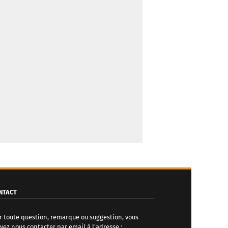
NTACT
r toute question, remarque ou suggestion, vous
vez nous contacter par email à l'adresse :