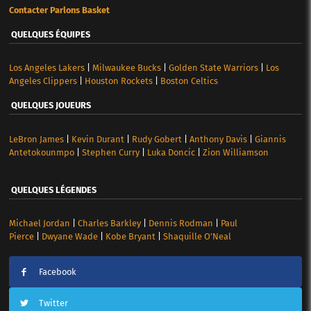
Contacter Parlons Basket
QUELQUES ÉQUIPES
Los Angeles Lakers
|
Milwaukee Bucks
|
Golden State Warriors
|
Los
Angeles Clippers
|
Houston Rockets
|
Boston Celtics
QUELQUES JOUEURS
LeBron James
|
Kevin Durant
|
Rudy Gobert
|
Anthony Davis
|
Giannis
Antetokounmpo
|
Stephen Curry
|
Luka Doncic
|
Zion Williamson
QUELQUES LÉGENDES
Michael Jordan
|
Charles Barkley
|
Dennis Rodman
|
Paul
Pierce
|
Dwyane Wade
|
Kobe Bryant
|
Shaquille O’Neal
Facebook
Twitter