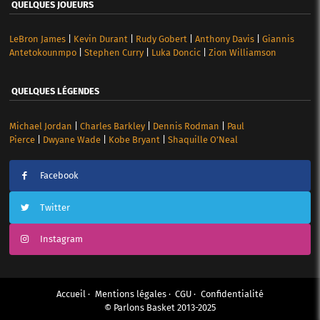
QUELQUES JOUEURS
LeBron James
|
Kevin Durant
|
Rudy Gobert
|
Anthony Davis
|
Giannis
Antetokounmpo
|
Stephen Curry
|
Luka Doncic
|
Zion Williamson
QUELQUES LÉGENDES
Michael Jordan
|
Charles Barkley
|
Dennis Rodman
|
Paul
Pierce
|
Dwyane Wade
|
Kobe Bryant
|
Shaquille O’Neal
Facebook
Twitter
Instagram
Accueil
Mentions légales
CGU
Confidentialité
© Parlons Basket 2013-2025