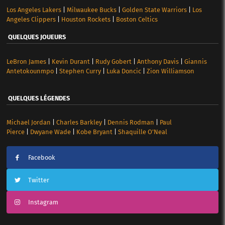
Los Angeles Lakers
|
Milwaukee Bucks
|
Golden State Warriors
|
Los
Angeles Clippers
|
Houston Rockets
|
Boston Celtics
QUELQUES JOUEURS
LeBron James
|
Kevin Durant
|
Rudy Gobert
|
Anthony Davis
|
Giannis
Antetokounmpo
|
Stephen Curry
|
Luka Doncic
|
Zion Williamson
QUELQUES LÉGENDES
Michael Jordan
|
Charles Barkley
|
Dennis Rodman
|
Paul
Pierce
|
Dwyane Wade
|
Kobe Bryant
|
Shaquille O’Neal
Facebook
Twitter
Instagram