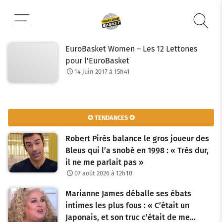
Aller
au
contenu
EuroBasket Women – Les 12 Lettones
pour l’EuroBasket
14 juin 2017 à 15h41
✪ TENDANCES ✪
Robert Pirès balance le gros joueur des
Bleus qui l’a snobé en 1998 : « Très dur,
il ne me parlait pas »
07 août 2026 à 12h10
Marianne James déballe ses ébats
intimes les plus fous : « C’était un
Japonais, et son truc c’était de me…