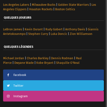
Los Angeles Lakers
|
Milwaukee Bucks
|
Golden State Warriors
|
Los
Angeles Clippers
|
Houston Rockets
|
Boston Celtics
QUELQUES JOUEURS
LeBron James
|
Kevin Durant
|
Rudy Gobert
|
Anthony Davis
|
Giannis
Antetokounmpo
|
Stephen Curry
|
Luka Doncic
|
Zion Williamson
QUELQUES LÉGENDES
Michael Jordan
|
Charles Barkley
|
Dennis Rodman
|
Paul
Pierce
|
Dwyane Wade
|
Kobe Bryant
|
Shaquille O’Neal
Facebook
Twitter
Instagram