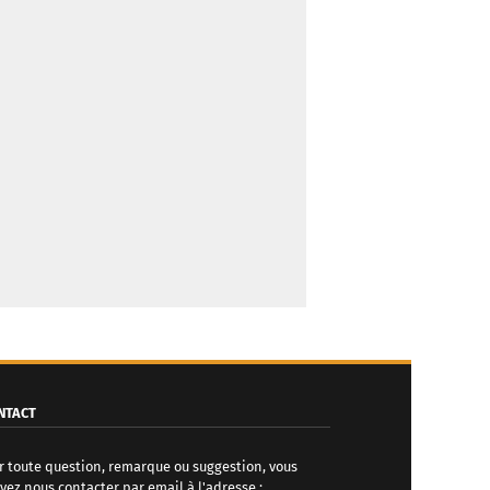
NTACT
r toute question, remarque ou suggestion, vous
vez nous contacter par email à l'adresse :