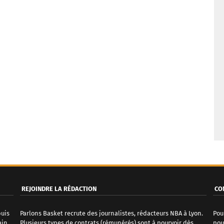
REJOINDRE LA RÉDACTION
CO
puis
Parlons Basket recrute des journalistes, rédacteurs NBA à Lyon.
Pou
ain
Plusieurs types de contrats (rémunérés) sont à pourvoir dès
pou