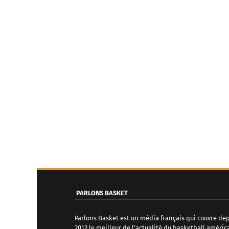
PARLONS BASKET
Parlons Basket est un média français qui couvre de
2012 le meilleur de l'actualité du basketball améric