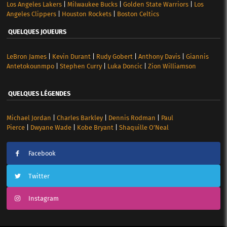
Los Angeles Lakers
|
Milwaukee Bucks
|
Golden State Warriors
|
Los
Angeles Clippers
|
Houston Rockets
|
Boston Celtics
QUELQUES JOUEURS
LeBron James
|
Kevin Durant
|
Rudy Gobert
|
Anthony Davis
|
Giannis
Antetokounmpo
|
Stephen Curry
|
Luka Doncic
|
Zion Williamson
QUELQUES LÉGENDES
Michael Jordan
|
Charles Barkley
|
Dennis Rodman
|
Paul
Pierce
|
Dwyane Wade
|
Kobe Bryant
|
Shaquille O’Neal
Facebook
Twitter
Instagram