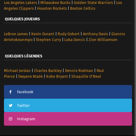
Los Angeles Lakers
|
Milwaukee Bucks
|
Golden State Warriors
|
Los
Angeles Clippers
|
Houston Rockets
|
Boston Celtics
QUELQUES JOUEURS
LeBron James
|
Kevin Durant
|
Rudy Gobert
|
Anthony Davis
|
Giannis
Antetokounmpo
|
Stephen Curry
|
Luka Doncic
|
Zion Williamson
QUELQUES LÉGENDES
Michael Jordan
|
Charles Barkley
|
Dennis Rodman
|
Paul
Pierce
|
Dwyane Wade
|
Kobe Bryant
|
Shaquille O’Neal
Facebook
Twitter
Instagram