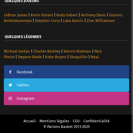
QUELQUES JOUEURS
LeBron James
|
Kevin Durant
|
Rudy Gobert
|
Anthony Davis
|
Giannis
Antetokounmpo
|
Stephen Curry
|
Luka Doncic
|
Zion Williamson
QUELQUES LÉGENDES
Michael Jordan
|
Charles Barkley
|
Dennis Rodman
|
Paul
Pierce
|
Dwyane Wade
|
Kobe Bryant
|
Shaquille O’Neal
Facebook
Twitter
Instagram
Accueil
Mentions légales
CGU
Confidentialité
© Parlons Basket 2013-2025