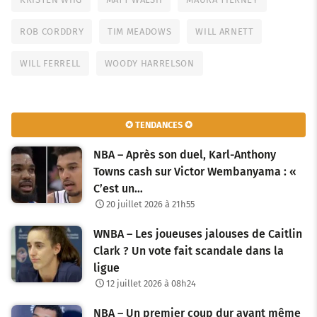
ROB CORDDRY
TIM MEADOWS
WILL ARNETT
WILL FERRELL
WOODY HARRELSON
✪ TENDANCES ✪
NBA – Après son duel, Karl-Anthony
Towns cash sur Victor Wembanyama : «
C’est un…
20 juillet 2026 à 21h55
WNBA – Les joueuses jalouses de Caitlin
Clark ? Un vote fait scandale dans la
ligue
12 juillet 2026 à 08h24
NBA – Un premier coup dur avant même