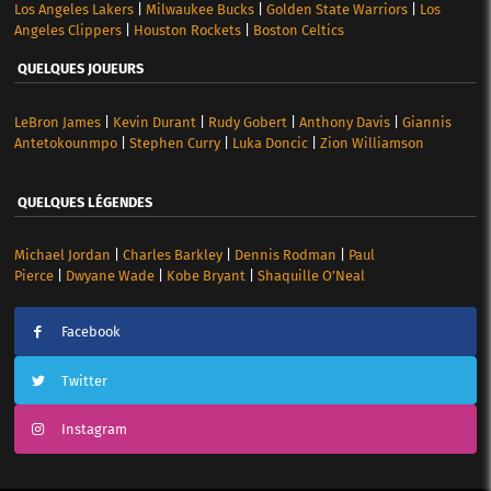
Los Angeles Lakers
|
Milwaukee Bucks
|
Golden State Warriors
|
Los
Angeles Clippers
|
Houston Rockets
|
Boston Celtics
QUELQUES JOUEURS
LeBron James
|
Kevin Durant
|
Rudy Gobert
|
Anthony Davis
|
Giannis
Antetokounmpo
|
Stephen Curry
|
Luka Doncic
|
Zion Williamson
QUELQUES LÉGENDES
Michael Jordan
|
Charles Barkley
|
Dennis Rodman
|
Paul
Pierce
|
Dwyane Wade
|
Kobe Bryant
|
Shaquille O’Neal
Facebook
Twitter
Instagram