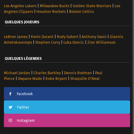
Los Angeles Lakers
|
Milwaukee Bucks
|
Golden State Warriors
|
Los
Angeles Clippers
|
Houston Rockets
|
Boston Celtics
QUELQUES JOUEURS
LeBron James
|
Kevin Durant
|
Rudy Gobert
|
Anthony Davis
|
Giannis
Antetokounmpo
|
Stephen Curry
|
Luka Doncic
|
Zion Williamson
QUELQUES LÉGENDES
Michael Jordan
|
Charles Barkley
|
Dennis Rodman
|
Paul
Pierce
|
Dwyane Wade
|
Kobe Bryant
|
Shaquille O’Neal
Facebook
Twitter
Instagram