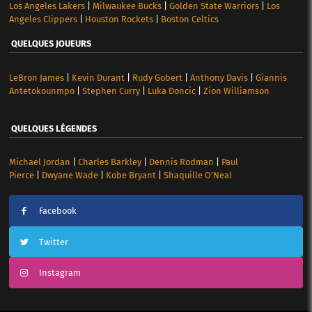
Los Angeles Lakers
|
Milwaukee Bucks
|
Golden State Warriors
|
Los
Angeles Clippers
|
Houston Rockets
|
Boston Celtics
QUELQUES JOUEURS
LeBron James
|
Kevin Durant
|
Rudy Gobert
|
Anthony Davis
|
Giannis
Antetokounmpo
|
Stephen Curry
|
Luka Doncic
|
Zion Williamson
QUELQUES LÉGENDES
Michael Jordan
|
Charles Barkley
|
Dennis Rodman
|
Paul
Pierce
|
Dwyane Wade
|
Kobe Bryant
|
Shaquille O’Neal
Facebook
Twitter
Instagram