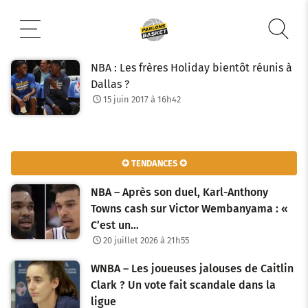
Aller
au
contenu
NBA : Les frères Holiday bientôt réunis à
Dallas ?
15 juin 2017 à 16h42
✪ TENDANCES ✪
NBA – Après son duel, Karl-Anthony
Towns cash sur Victor Wembanyama : «
C’est un…
20 juillet 2026 à 21h55
WNBA – Les joueuses jalouses de Caitlin
Clark ? Un vote fait scandale dans la
ligue