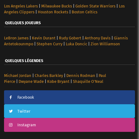
Los Angeles Lakers
|
Milwaukee Bucks
|
Golden State Warriors
|
Los
Angeles Clippers
|
Houston Rockets
|
Boston Celtics
QUELQUES JOUEURS
LeBron James
|
Kevin Durant
|
Rudy Gobert
|
Anthony Davis
|
Giannis
Antetokounmpo
|
Stephen Curry
|
Luka Doncic
|
Zion Williamson
QUELQUES LÉGENDES
Michael Jordan
|
Charles Barkley
|
Dennis Rodman
|
Paul
Pierce
|
Dwyane Wade
|
Kobe Bryant
|
Shaquille O’Neal
Facebook
Twitter
Instagram