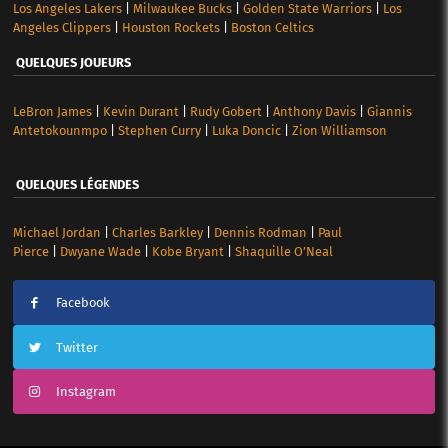
Los Angeles Lakers
|
Milwaukee Bucks
|
Golden State Warriors
|
Los
Angeles Clippers
|
Houston Rockets
|
Boston Celtics
QUELQUES JOUEURS
LeBron James
|
Kevin Durant
|
Rudy Gobert
|
Anthony Davis
|
Giannis
Antetokounmpo
|
Stephen Curry
|
Luka Doncic
|
Zion Williamson
QUELQUES LÉGENDES
Michael Jordan
|
Charles Barkley
|
Dennis Rodman
|
Paul
Pierce
|
Dwyane Wade
|
Kobe Bryant
|
Shaquille O’Neal
Facebook
Twitter
Instagram