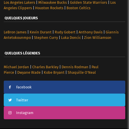
Los Angeles Lakers
|
Milwaukee Bucks
|
Golden State Warriors
|
Los
Angeles Clippers
|
Houston Rockets
|
Boston Celtics
QUELQUES JOUEURS
LeBron James
|
Kevin Durant
|
Rudy Gobert
|
Anthony Davis
|
Giannis
Antetokounmpo
|
Stephen Curry
|
Luka Doncic
|
Zion Williamson
QUELQUES LÉGENDES
Michael Jordan
|
Charles Barkley
|
Dennis Rodman
|
Paul
Pierce
|
Dwyane Wade
|
Kobe Bryant
|
Shaquille O’Neal
Facebook
Twitter
Instagram