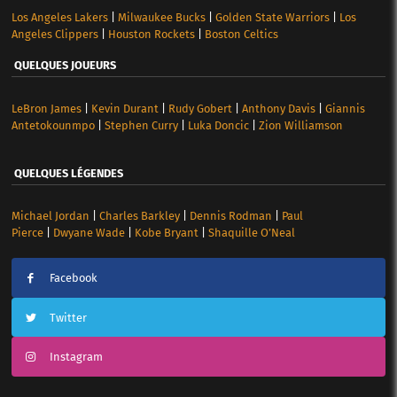
Los Angeles Lakers
|
Milwaukee Bucks
|
Golden State Warriors
|
Los
Angeles Clippers
|
Houston Rockets
|
Boston Celtics
QUELQUES JOUEURS
LeBron James
|
Kevin Durant
|
Rudy Gobert
|
Anthony Davis
|
Giannis
Antetokounmpo
|
Stephen Curry
|
Luka Doncic
|
Zion Williamson
QUELQUES LÉGENDES
Michael Jordan
|
Charles Barkley
|
Dennis Rodman
|
Paul
Pierce
|
Dwyane Wade
|
Kobe Bryant
|
Shaquille O’Neal
Facebook
Twitter
Instagram