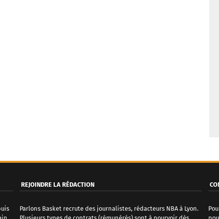
REJOINDRE LA RÉDACTION
CO
puis
Parlons Basket recrute des journalistes, rédacteurs NBA à Lyon.
Pou
ain
Plusieurs types de contrats (rémunérés) sont à pourvoir dès
pou