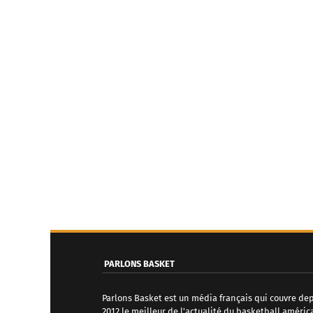
PARLONS BASKET
Parlons Basket est un média français qui couvre de
2012 le meilleur de l'actualité du basketball améric