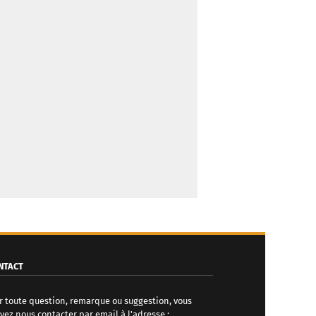
NTACT
r toute question, remarque ou suggestion, vous
vez nous contacter par email à l'adresse :