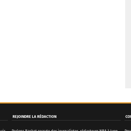
REJOINDRE LA RÉDACTION
CO
puis
Parlons Basket recrute des journalistes, rédacteurs NBA à Lyon.
Pou