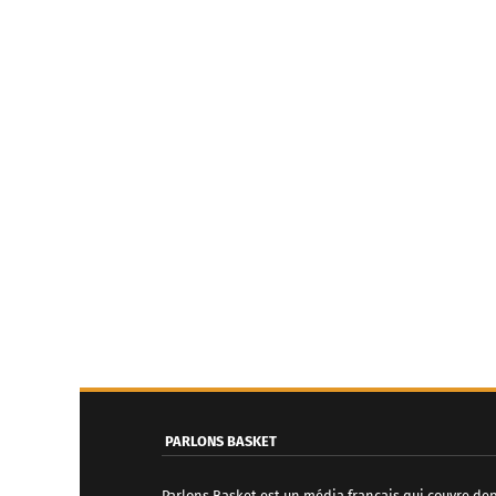
PARLONS BASKET
Parlons Basket est un média français qui couvre de