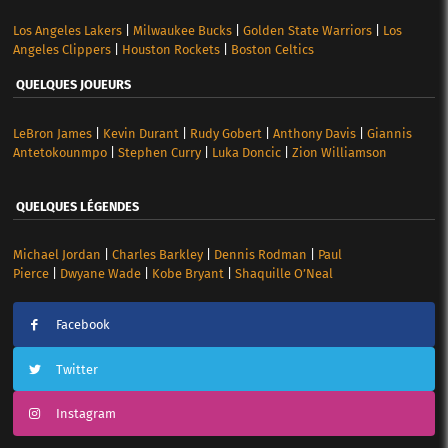
Los Angeles Lakers
|
Milwaukee Bucks
|
Golden State Warriors
|
Los
Angeles Clippers
|
Houston Rockets
|
Boston Celtics
QUELQUES JOUEURS
LeBron James
|
Kevin Durant
|
Rudy Gobert
|
Anthony Davis
|
Giannis
Antetokounmpo
|
Stephen Curry
|
Luka Doncic
|
Zion Williamson
QUELQUES LÉGENDES
Michael Jordan
|
Charles Barkley
|
Dennis Rodman
|
Paul
Pierce
|
Dwyane Wade
|
Kobe Bryant
|
Shaquille O’Neal
Facebook
Twitter
Instagram