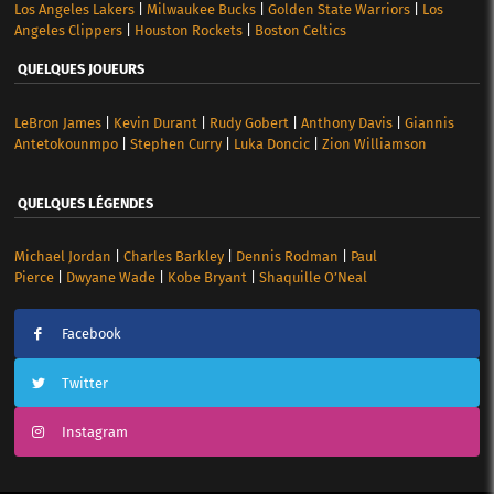
Los Angeles Lakers
|
Milwaukee Bucks
|
Golden State Warriors
|
Los
Angeles Clippers
|
Houston Rockets
|
Boston Celtics
QUELQUES JOUEURS
LeBron James
|
Kevin Durant
|
Rudy Gobert
|
Anthony Davis
|
Giannis
Antetokounmpo
|
Stephen Curry
|
Luka Doncic
|
Zion Williamson
QUELQUES LÉGENDES
Michael Jordan
|
Charles Barkley
|
Dennis Rodman
|
Paul
Pierce
|
Dwyane Wade
|
Kobe Bryant
|
Shaquille O’Neal
Facebook
Twitter
Instagram