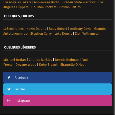
Los Angeles Lakers
|
Milwaukee Bucks
|
Golden State Warriors
|
Los
Angeles Clippers
|
Houston Rockets
|
Boston Celtics
QUELQUES JOUEURS
LeBron James
|
Kevin Durant
|
Rudy Gobert
|
Anthony Davis
|
Giannis
Antetokounmpo
|
Stephen Curry
|
Luka Doncic
|
Zion Williamson
QUELQUES LÉGENDES
Michael Jordan
|
Charles Barkley
|
Dennis Rodman
|
Paul
Pierce
|
Dwyane Wade
|
Kobe Bryant
|
Shaquille O’Neal
Facebook
Twitter
Instagram