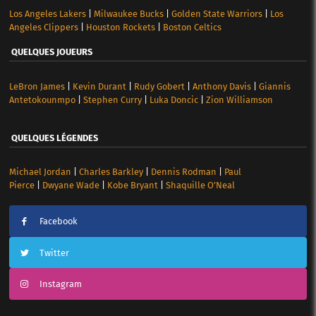
Los Angeles Lakers
|
Milwaukee Bucks
|
Golden State Warriors
|
Los
Angeles Clippers
|
Houston Rockets
|
Boston Celtics
QUELQUES JOUEURS
LeBron James
|
Kevin Durant
|
Rudy Gobert
|
Anthony Davis
|
Giannis
Antetokounmpo
|
Stephen Curry
|
Luka Doncic
|
Zion Williamson
QUELQUES LÉGENDES
Michael Jordan
|
Charles Barkley
|
Dennis Rodman
|
Paul
Pierce
|
Dwyane Wade
|
Kobe Bryant
|
Shaquille O’Neal
Facebook
Twitter
Instagram