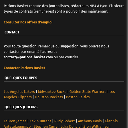
Parlons Basket recrute des journalistes, rédacteurs NBA à Lyon. Plusieurs
types de contrats (rémunérés) sont à pourvoir dès maintenant !
Consulter nos offres d'emploi
CONTACT
Pour toute question, remarque ou suggestion, vous pouvez nous
contacter par email à l'adresse :
contact@parlons-basket.com
ou par courrier
Contacter Parlons Basket
QUELQUES ÉQUIPES
Los Angeles Lakers
|
Milwaukee Bucks
|
Golden State Warriors
|
Los
Angeles Clippers
|
Houston Rockets
|
Boston Celtics
QUELQUES JOUEURS
LeBron James
|
Kevin Durant
|
Rudy Gobert
|
Anthony Davis
|
Giannis
Antetokounmpo
|
Stephen Curry
|
Luka Doncic
|
Zion Williamson