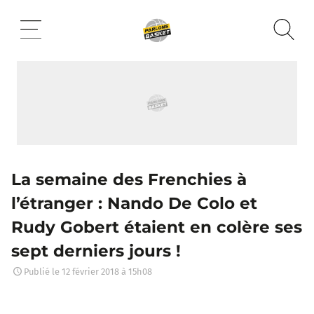
Aller
au
contenu
La semaine des Frenchies à
l’étranger : Nando De Colo et
Rudy Gobert étaient en colère ses
sept derniers jours !
Publié le
12 février 2018 à 15h08