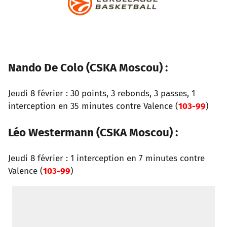
o
e
a
r
d
r
o
r
p
e
I
k
p
s
n
Nando De Colo (CSKA Moscou) :
t
Jeudi 8 février : 30 points, 3 rebonds, 3 passes, 1
interception en 35 minutes contre Valence (
103-99
)
Léo Westermann (CSKA Moscou) :
Jeudi 8 février : 1 interception en 7 minutes contre
Valence (
103-99
)