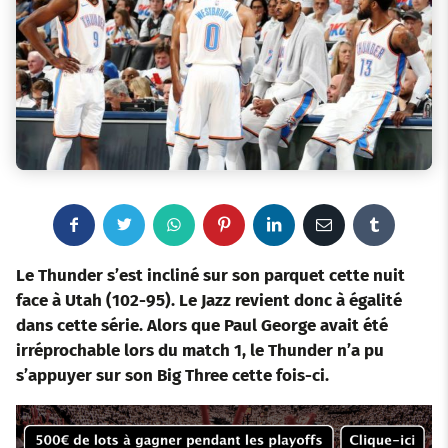
F
T
W
P
L
E
T
a
w
h
i
i
m
u
Le Thunder s’est incliné sur son parquet cette nuit
face à Utah (102-95). Le Jazz revient donc à égalité
c
i
a
n
n
a
m
dans cette série. Alors que Paul George avait été
irréprochable lors du match 1, le Thunder n’a pu
e
t
t
t
k
i
b
s’appuyer sur son Big Three cette fois-ci.
b
t
s
e
e
l
l
o
e
a
r
d
r