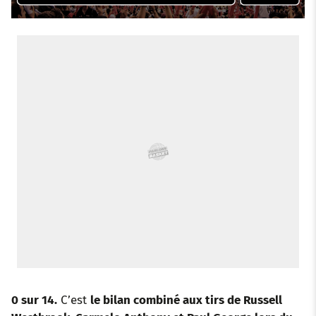
o
r
p
e
I
k
p
s
n
t
0 sur 14.
C’est
le bilan combiné aux tirs de Russell