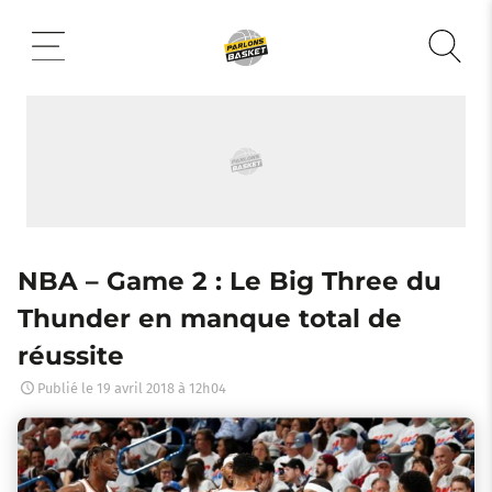
Aller
au
contenu
NBA – Game 2 : Le Big Three du
Thunder en manque total de
réussite
Publié le
19 avril 2018 à 12h04