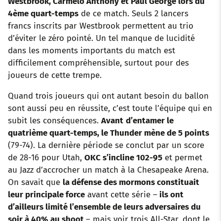
Westbrook, Carmelo Anthony et Paul George lors du
4ème quart-temps
de ce match. Seuls 2 lancers
francs inscrits par Westbrook permettent au trio
d’éviter le zéro pointé. Un tel manque de lucidité
dans les moments importants du match est
difficilement compréhensible, surtout pour des
joueurs de cette trempe.
Quand trois joueurs qui ont autant besoin du ballon
sont aussi peu en réussite, c’est toute l’équipe qui en
subit les conséquences.
Avant
d’entamer le
quatrième quart-temps, le Thunder mène de 5 points
(79-74). La dernière période se conclut par un score
de 28-16 pour Utah,
OKC s’incline 102-95
et permet
au Jazz d’accrocher un match à la Chesapeake Arena.
On savait que
la défense des mormons constituait
leur principale force
avant cette série –
ils ont
d’ailleurs limité l’ensemble de leurs adversaires du
soir à 40% au shoot
– mais voir trois All-Star, dont le